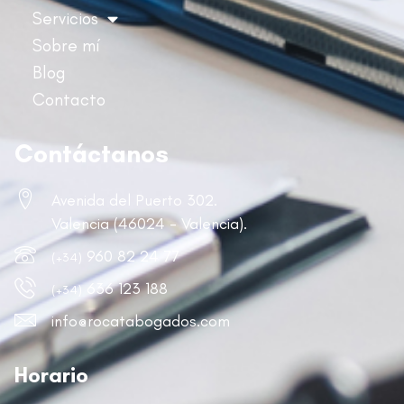
Servicios
Sobre mí
Blog
Contacto
Contáctanos
Avenida del Puerto 302.
Valencia (46024 - Valencia).
960 82 24 77
(+34)
636 123 188
(+34)
info@rocatabogados.com
Horario