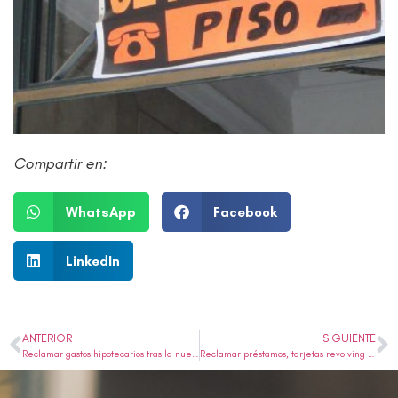
Compartir en:
WhatsApp
Facebook
LinkedIn
ANTERIOR
SIGUIENTE
Reclamar gastos hipotecarios tras la nueva STS de 19 de junio de 2024: No han prescrito
Reclamar préstamos, tarjetas revolving y microcréditos