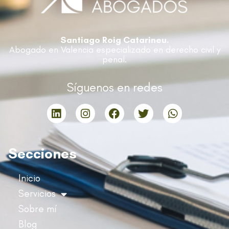
Santiago Roig Catarineu.
Abogado en Valencia especializado en derecho civil y
penal.
Síguenos en redes
Secciones
Inicio
Servicios
Sobre mí
Blog