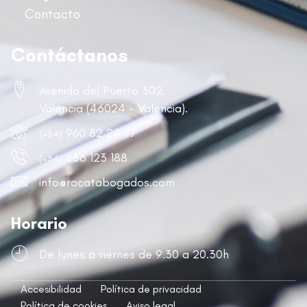
Contacto
Contáctanos
Avenida del Puerto 302.
Valencia (46024 - Valencia).
960 82 24 77
(+34)
636 123 188
(+34)
info@rocatabogados.com
Horario
De lunes a viernes de 9.30 a 20.30h
Accesibilidad
Política de privacidad
Política de cookies
Aviso legal