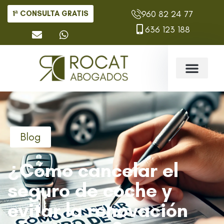
960 82 24 77
1ª CONSULTA GRATIS
636 123 188
Blog
¿Cómo cancelar el
seguro de coche y
evitar la renovación